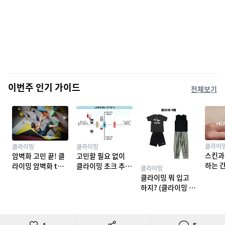
이번주 인기 가이드
전체보기
클라이
클라이밍
클라이밍
스킨과
암벽화 고민 끝! 클
고민할 필요 없이
하는 
라이밍 암벽화 top
클라이밍 초크 추천
클라이밍
밍 테이
10 추천
TOP 7
클라이밍 뭐 입고
하지? (클라이밍 복
장)