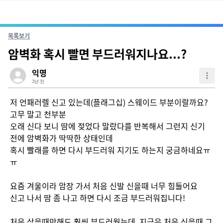
목록보기
암벽화 혹시 빨면 부드러워지나요...?
익명
3년 전
저 언패러렐 신고 있는데(플래그십) 스웨이드 부분이랄까요? 
고무 말고 천부분

오래 신다 보니 땀에 젖었다 말랐다를 반복해서 그런지 신기 
전에 암벽화가 딱딱한 상태인데

혹시 빨래를 하면 다시 부드러워 지기도 하는지 궁금하네요ㅠ
ㅠ

요즘 겨울이라 암장 가서 처음 신발 신을때 너무 힘들어요

신고 나서 땀 좀 나고 하면 다시 조금 부드러워집니다!

처음 샀을때만해도 훨씬 부드러웠는데, 지금은 처음 신을때 그