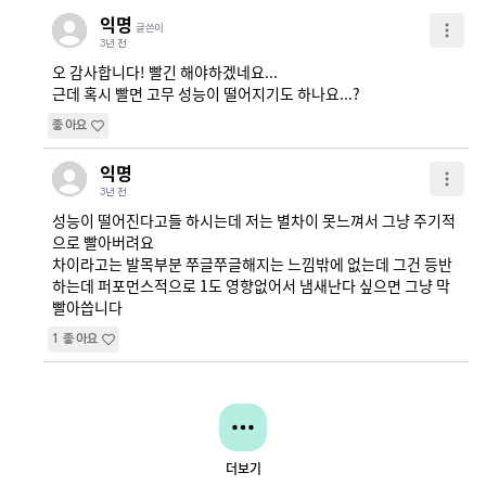
익명
글쓴이
3년 전
오 감사합니다! 빨긴 해야하겠네요...

근데 혹시 빨면 고무 성능이 떨어지기도 하나요...?
좋아요
익명
3년 전
성능이 떨어진다고들 하시는데 저는 별차이 못느껴서 그냥 주기적
으로 빨아버려요 

차이라고는 발목부분 쭈글쭈글해지는 느낌밖에 없는데 그건 등반
하는데 퍼포먼스적으로 1도 영향없어서 냄새난다 싶으면 그냥 막 
빨아씁니다
1
좋아요
더보기