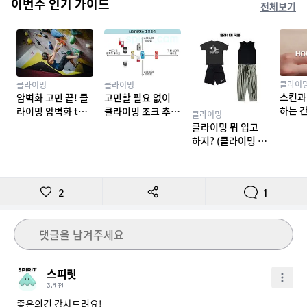
이번주 인기 가이드
전체보기
클라이
클라이밍
클라이밍
스킨과
암벽화 고민 끝! 클
고민할 필요 없이
하는 
라이밍 암벽화 top
클라이밍 초크 추천
클라이밍
밍 테이
10 추천
TOP 7
클라이밍 뭐 입고
하지? (클라이밍 복
장)
2
1
댓글을 남겨주세요
스피릿
3년 전
좋은의견 감사드려요!
