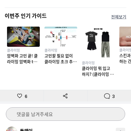
이번주 인기 가이드
전체보기
클라이
클라이밍
클라이밍
스킨과
암벽화 고민 끝! 클
고민할 필요 없이
하는 
라이밍 암벽화 top
클라이밍 초크 추천
클라이밍
밍 테이
10 추천
TOP 7
클라이밍 뭐 입고
하지? (클라이밍 복
장)
6
3
댓글을 남겨주세요
돌맹이