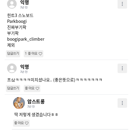
익명
3년 전
힌트3 스노보드

Parkboogi 

진짜부기팍

부기팍

boogipark_climber 

제외
답글쓰기
1
좋아요
익명
3년 전
프샄ㅋㅋㅋㅋ미치셨나요.. (좋은뜻으로)ㅋㅋㅋㅋㅋㅋㅋ
답글쓰기
좋아요
암스트롱
3년 전
딱 저렇게 생겼습니다ㅎㅎ
좋아요