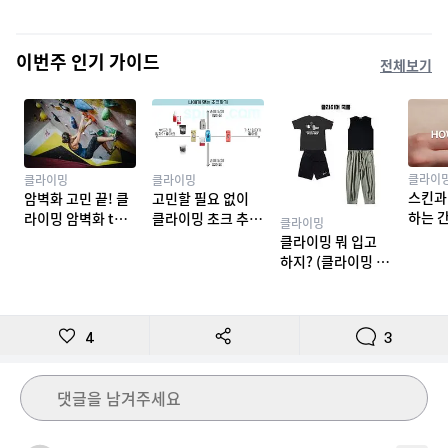
이번주 인기 가이드
전체보기
클라이
클라이밍
클라이밍
스킨과
암벽화 고민 끝! 클
고민할 필요 없이
하는 
라이밍 암벽화 top
클라이밍 초크 추천
클라이밍
밍 테이
10 추천
TOP 7
클라이밍 뭐 입고
하지? (클라이밍 복
장)
4
3
댓글을 남겨주세요