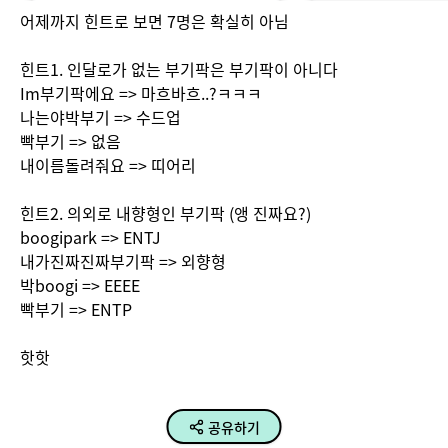
어제까지 힌트로 보면 7명은 확실히 아님

힌트1. 인달로가 없는 부기팍은 부기팍이 아니다

Im부기팍에요 => 마흐바흐..?ㅋㅋㅋ

나는야박부기 => 수드업

빡부기 => 없음

내이름돌려줘요 => 띠어리 

힌트2. 의외로 내향형인 부기팍 (앵 진짜요?)

boogipark => ENTJ

내가진짜진짜부기팍 => 외향형

박boogi => EEEE

빡부기 => ENTP

핫핫
공유하기