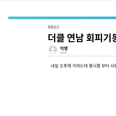
목록보기
더클 연남 회피기
익명
3년 전
내일 오후에 가려는데 몇시쯤 부터 사