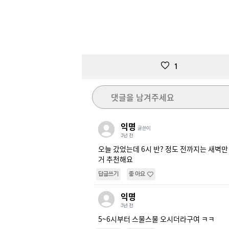
1
댓글을 남겨주세요
익명
글쓴이
3년 전
오늘 갔었는데 6시 반? 정도 전까지는 새벽만
거 추천해요
답글쓰기
좋아요
익명
3년 전
5~6시부터 스물스물 오시더라구여 ㅋㅋ