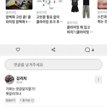
클라이
클라이밍
클라이밍
스킨과
암벽화 고민 끝! 클
고민할 필요 없이
하는 
라이밍 암벽화 top
클라이밍 초크 추천
클라이밍
밍 테이
10 추천
TOP 7
클라이밍 뭐 입고
하지? (클라이밍 복
장)
4
댓글을 남겨주세요
김리치
3년 전
가짜는 댓글달지말기!

헷갈리자너
답글쓰기
1
좋아요