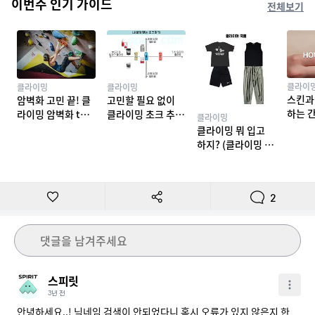
이번주 인기 가이드
전체보기
클라이
클라이밍
클라이밍
스킨과
암벽화 고민 끝! 클
고민할 필요 없이
하는 
라이밍 암벽화 top
클라이밍 초크 추천
클라이밍
밍 테이
10 추천
TOP 7
클라이밍 뭐 입고
하지? (클라이밍 복
장)
2
댓글을 남겨주세요
스피릿
3년 전
안녕하세요..! 닉네임 검색이 안되었다니 혹시 오류가 있지 않은지 한