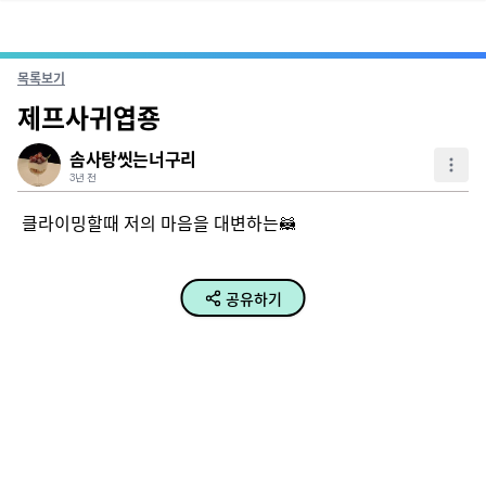
목록보기
제프사귀엽죵
솜사탕씻는너구리
3년 전
클라이밍할때 저의 마음을 대변하는🦝
공유하기