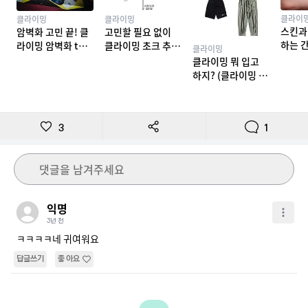
클라이
클라이밍
클라이밍
스킨과
암벽화 고민 끝! 클
고민할 필요 없이
하는 
라이밍 암벽화 top
클라이밍 초크 추천
클라이밍
밍 테이
10 추천
TOP 7
클라이밍 뭐 입고
하지? (클라이밍 복
장)
3
1
댓글을 남겨주세요
익명
3년 전
ㅋㅋㅋㅋ네 귀여워요
답글쓰기
좋아요