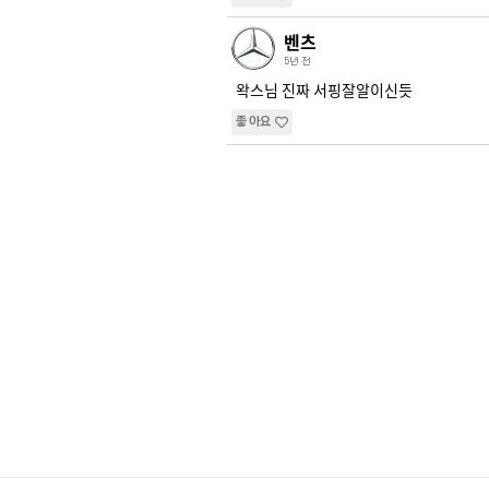
벤츠
5년 전
왁스님 진짜 서핑잘알이신듯
좋아요