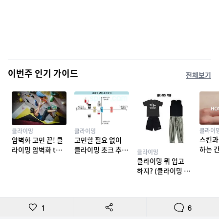
이번주 인기 가이드
전체보기
클라이
클라이밍
클라이밍
스킨과
암벽화 고민 끝! 클
고민할 필요 없이
하는 
라이밍 암벽화 top
클라이밍 초크 추천
클라이밍
밍 테이
10 추천
TOP 7
클라이밍 뭐 입고
하지? (클라이밍 복
장)
1
6