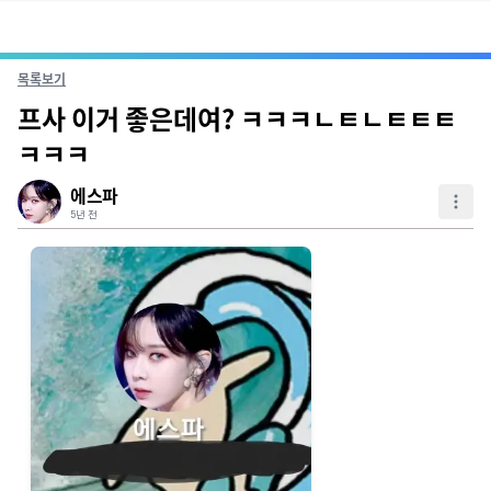
목록보기
프사 이거 좋은데여? ㅋㅋㅋㄴㅌㄴㅌㅌㅌ
ㅋㅋㅋ
에스파
5년 전