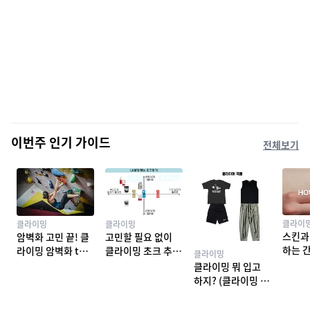
이번주 인기 가이드
전체보기
클라이
클라이밍
클라이밍
스킨과
암벽화 고민 끝! 클
고민할 필요 없이
하는 
라이밍 암벽화 top
클라이밍 초크 추천
클라이밍
밍 테이
10 추천
TOP 7
클라이밍 뭐 입고
하지? (클라이밍 복
장)