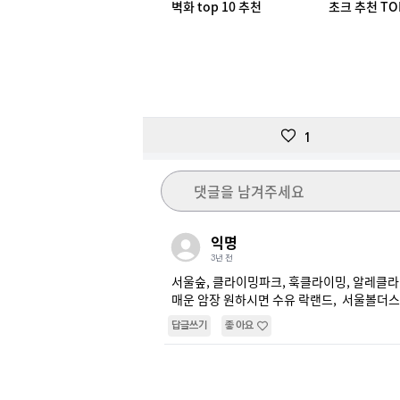
벽화 top 10 추천
초크 추천 TO
1
댓글을 남겨주세요
익명
3년 전
서울숲, 클라이밍파크, 훅클라이밍, 알레클라이
매운 암장 원하시면 수유 락랜드,  서울볼더스
답글쓰기
좋아요