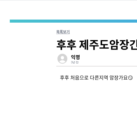
목록보기
후후 제주도암장
익명
3년 전
후후 처음으로 다른지역 암장가요😏