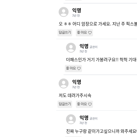
익명
3년 전
오 ㅎㅎ 어디 암장으로 가세요. 지난 주 픽스
답글쓰기
좋아요
익명
글쓴이
3년 전
더패스인가 거기 가봉려구요!! 헉헉 기
좋아요
익명
3년 전
저도 데려가주시숙
답글쓰기
좋아요
익명
글쓴이
3년 전
진짜 누구랑 같이가고싶으니까 와주세요