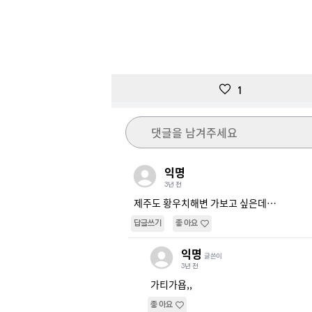
1
댓글을 남겨주세요
익명
3년 전
제주도 황우치해변 가보고 싶은데…
답글쓰기
좋아요
익명
글쓴이
3년 전
가티가욥,,
좋아요