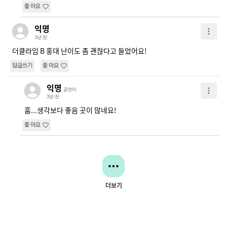
좋아요
익명
3년 전
더클라임 B 홍대 난이도 좀 괜찮다고 들었어요!
답글쓰기
좋아요
익명
글쓴이
3년 전
훔...생각보다 좋음 곳이 많네요!
좋아요
더보기