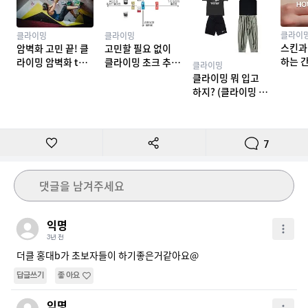
클라이
클라이밍
클라이밍
스킨과
암벽화 고민 끝! 클
고민할 필요 없이
하는 
라이밍 암벽화 top
클라이밍 초크 추천
클라이밍
밍 테이
10 추천
TOP 7
클라이밍 뭐 입고
하지? (클라이밍 복
장)
7
댓글을 남겨주세요
익명
3년 전
더클 홍대b가 초보자들이 하기좋은거같아요@
답글쓰기
좋아요
익명