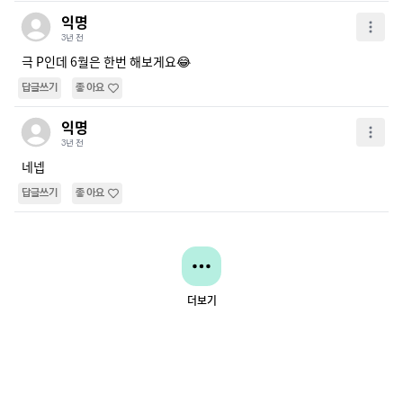
익명
3년 전
극 P인데 6월은 한번 해보게요😂
답글쓰기
좋아요
익명
3년 전
네넵
답글쓰기
좋아요
더보기