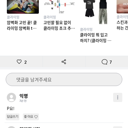
클라이
클라이밍
클라이밍
스킨과
암벽화 고민 끝! 클
고민할 필요 없이
하는 
라이밍 암벽화 top
클라이밍 초크 추천
클라이밍
밍 테이
10 추천
TOP 7
클라이밍 뭐 입고
하지? (클라이밍 복
장)
2
7
댓글을 남겨주세요
익명
3년 전
P요!
답글쓰기
좋아요