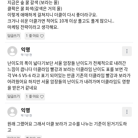
지금은 숲 꿀 갈색 (보라는 올)

클팍은 꿀 회색(갈색은 거의 올)

이렇게 애매하게 걸쳐지니 더클이 다시 좋더라구요.

크거나 쉬운 더클가면 적어도 10개 이상 풀고도 풀게 많으니..

마케팅 전략이라고 생각해요.
답글쓰기
1
좋아요
익명
약 1년 전
난이도의 폭이 넓다기보단 서울 암장들 난이도가 전체적으로 내려간 
느낌이 큽니다 더클라임 빨강과 보라는 더클라임 난이도 표를 보면 각
각 V4-5 V5-6 라고 표기 되어있는 만큼 기존의 더클라임 빨강과 보라가 
어려웠어요 하지만 서울 암장들의 난이도가 내려가며 더클라임도 영향
을 받은거 같네요 
답글쓰기
1
좋아요
익명
약 1년 전
원래 그랬어요 그래서 더클 보라가 고수를 나누는 기준이 된거기도하
고