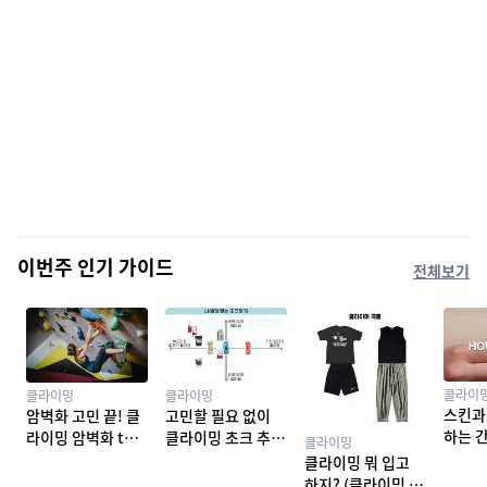
이번주 인기 가이드
전체보기
클라이
클라이밍
클라이밍
스킨과
암벽화 고민 끝! 클
고민할 필요 없이
하는 
라이밍 암벽화 top
클라이밍 초크 추천
클라이밍
밍 테이
10 추천
TOP 7
클라이밍 뭐 입고
하지? (클라이밍 복