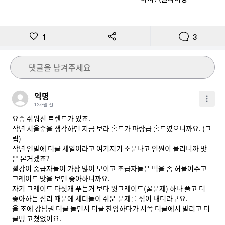
장)
1
3
댓글을 남겨주세요
익명
12개월 전
요즘 쉬워진 트렌드가 있죠.

작년 서울숲을 생각하면 지금 보라 홀드가 파랑급 홀드였으니까요. (그
립)

작년 연말에 더클 세일이라고 여기저기 소문나고 인원이 몰리니까 맛
은 본거겠죠?

빨강이 중급자들이 가장 많이 모이고 초급자들은 벽을 좀 허물어주고 
그레이드 맛을 보면 좋아하니까요.

자기 그레이드 다섯개 푸는거 보다 윗그레이드(꿀문제) 하나 풀고 더 
좋아하는 심리 때문에 세터들이 쉬운 문제를 섞어 내더라구요.

올 초에 강남권 더클 돌면서 더클 찬양하다가 서쪽 더클에서 발리고 더
클병 고쳤었어요.
