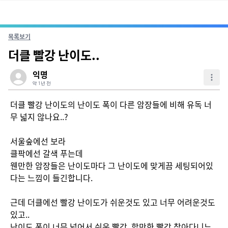
목록보기
더클 빨강 난이도..
익명
약 1년 전
더클 빨강 난이도의 난이도 폭이 다른 암장들에 비해 유독 너
무 넓지 않나요..?

서울숲에선 보라

클팍에선 갈색 푸는데

웬만한 암장들은 난이도마다 그 난이도에 맞게끔 세팅되어있
다는 느낌이 들긴합니다.

근데 더클에선 빨강 난이도가 쉬운것도 있고 너무 어려운것도 
있고..

난이도 폭이 너무 넓어서 쉬운 빨강, 할만한 빨강 찾아다니느