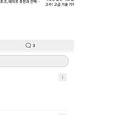
초크, 테이프 추천과 선택법
고수! 고급 기술 가이드
! 실력부터 체형까지
3