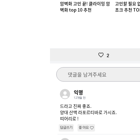
암벽화 고민 끝! 클라이밍 암
고민할 필요 
벽화 top 10 추천
초크 추천 TO
2
댓글을 남겨주세요
익명
12개월 전
드라고 진짜 좋죠.

양대 산맥 라포르티바로 가시죠.

띠어리로 !
답글쓰기
좋아요