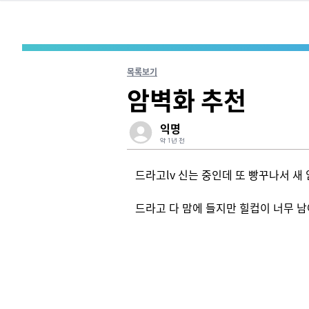
목록보기
암벽화 추천
익명
약 1년 전
드라고lv 신는 중인데 또 빵꾸나서 새
드라고 다 맘에 들지만 힐컵이 너무 남