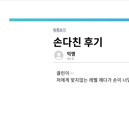
목록보기
손다친 후기
익명
3년 전
클린이…

저에게 맞지않는 레벨 깨다가 손이 너