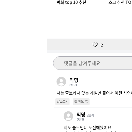
벽화 top 10 추천
초크 추천 TO
2
댓글을 남겨주세요
익명
3년 전
저는 쫄보라서 맞는 레벨만 풀어서 이런 사연이
답글쓰기
좋아요
익명
글쓴이
3년 전
저도 쫄보인데 도전해봤어요
