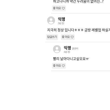
하고나니까 약간 두려움이 없어진..?
좋아요
익명
3년 전
지극히 정상 입니다ㅎㅎㅎ 금방 레벨업 하실
답글쓰기
좋아요
익명
글쓴이
3년 전
빨리 날아다니고싶오요ㅠ
좋아요