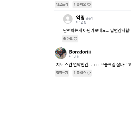
답글쓰기
1
좋아요
익명
글쓴이
약 1년 전
단련하는게 아닌가보네요... 답변감사합
좋아요
Boradoriii
약 1년 전
저도 스킨 연약인간...ㅠㅠ 보습크림 잘바르고
답글쓰기
1
좋아요