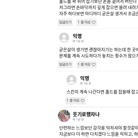
홀드를 꽉 쥐어 잡기보단 손을 걸어서 버틴다 
저그라면 손바닥까지 깊게 잡으면 쓸려 내려가죠
자주 하다보면 마디마디 굳은살 생겨서 조금
답글쓰기
1
좋아요
익명
약 1년 전
굳은살이 생기면 괜찮아지기는 하는데 한 곳에
문제를 계속 시도하다가 놓치는 횟수가 많으게
답글쓰기
1
좋아요
익명
약 1년 전
스킨이 계속 나간다면 홀드를 잡을때 잡
1
좋아요
웃기로했자나
약 1년 전
단련하는 느낌보단 감각을 익히셔야 할것같아요
지금보다 더 하면 다치겠다 느낌을 익히고, 하