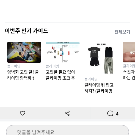
이번주 인기 가이드
전체보기
클라이
클라이밍
클라이밍
스킨과
암벽화 고민 끝! 클
고민할 필요 없이
하는 
라이밍 암벽화 top
클라이밍 초크 추천
클라이밍
밍 테이
10 추천
TOP 7
클라이밍 뭐 입고
하지? (클라이밍 복
장)
4
댓글을 남겨주세요