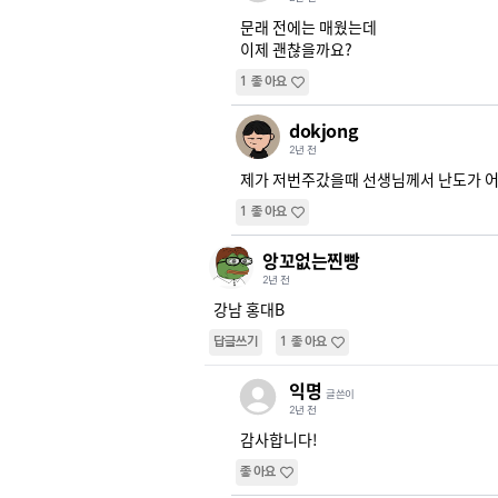
문래 전에는 매웠는데

이제 괜찮을까요?
1
좋아요
dokjong
2년 전
제가 저번주갔을때 선생님께서 난도가 
1
좋아요
앙꼬없는찐빵
2년 전
강남 홍대B
답글쓰기
1
좋아요
익명
글쓴이
2년 전
감사합니다!
좋아요