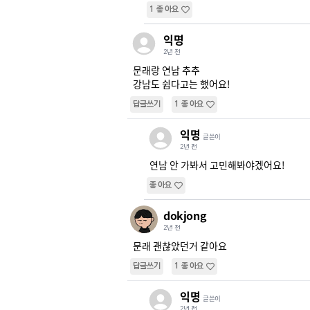
1
좋아요
익명
2년 전
문래랑 연남 추추

강남도 쉽다고는 했어요!
답글쓰기
1
좋아요
익명
글쓴이
2년 전
연남 안 가봐서 고민해봐야겠어요!
좋아요
dokjong
2년 전
문래 괜찮았던거 같아요
답글쓰기
1
좋아요
익명
글쓴이
2년 전