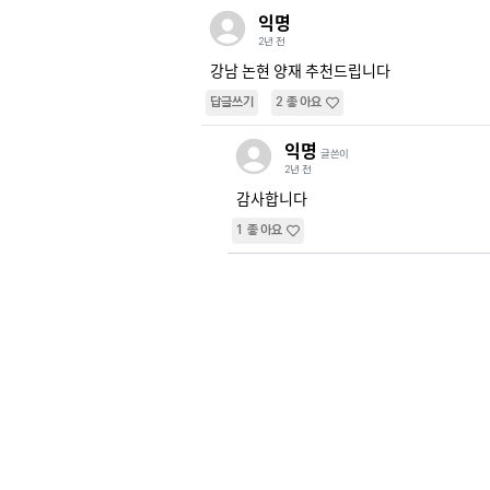
익명
2년 전
강남 논현 양재 추천드립니다
답글쓰기
2
좋아요
익명
글쓴이
2년 전
감사합니다
1
좋아요