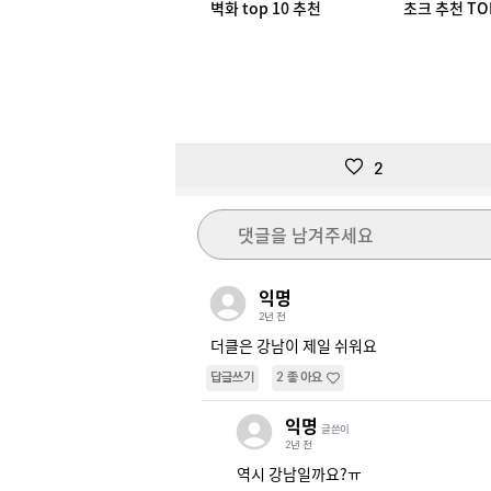
벽화 top 10 추천
초크 추천 TO
2
댓글을 남겨주세요
익명
2년 전
더클은 강남이 제일 쉬워요
답글쓰기
2
좋아요
익명
글쓴이
2년 전
역시 강남일까요?ㅠ