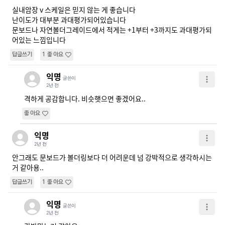
실내암장 v 스케일은 믿지 않는 게 좋습니다

난이도가 대부분 과대평가되어있습니다

문보드나 자연볼더그레이드에서 적게는 +1부터 +3까지도 과대평가되
어있는 느낌입니다
답글쓰기
1
좋아요
익명
글쓴이
2년 전
격하게 공감합니다. 비슷햇으면 좋겠어요.. 
좋아요
익명
2년 전
안그래도 문보드가 볼더링보다 더 어려운데 넘 강박적으로 생각하시는
거 같아용..
답글쓰기
1
좋아요
익명
글쓴이
2년 전