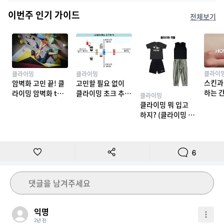
이번주 인기 가이드
전체보기
클라이
클라이밍
클라이밍
스킨과
암벽화 고민 끝! 클
고민할 필요 없이
하는 
라이밍 암벽화 top
클라이밍 초크 추천
클라이밍
밍 테이
10 추천
TOP 7
클라이밍 뭐 입고
하지? (클라이밍 복
장)
6
댓글을 남겨주세요
익명
2년 전