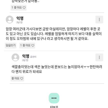
강박맞는거 같아용..
1
좋아요
익명
2년 전
암장 여러군데 가시다보면 금방 아실테지만, 암장마다 레벨이 후한 곳
도 있고 아닌 곳도 있습니다. 레벨을 엄밀하게 따지기 보다 대충 실력이 
이 정도 오차범위 내에 있구나 라고 생각하시면 될 거 같아요.
답글쓰기
1
좋아요
익명
글쓴이
2년 전
색깔충이엇는데 색은 늘엇는데 문보드는 늘지않아서ㅜㅜ한탄하려
다 왠지 위로가 되네요
좋아요
더보기