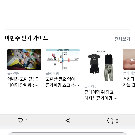
이번주 인기 가이드
전체보기
클라이
클라이밍
클라이밍
스킨과
암벽화 고민 끝! 클
고민할 필요 없이
하는 
라이밍 암벽화 top
클라이밍 초크 추천
클라이밍
밍 테이
10 추천
TOP 7
클라이밍 뭐 입고
하지? (클라이밍 복
장)
1
3