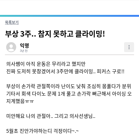
목록보기
부상 3주.. 참지 못하고 클라이밍!
익명
3년 전
의사쌤이 아직 운동은 무리라고 했지만

진짜 도저히 못참겠어서 3주만에 클라이밍.. 피커스 구로!!

부상이 손가락 관절쪽이라 난이도 낮춰 조심히 몸풀다가 분위
기타서 회색 다이노 문제 1개 풀고 손가락 뻐근해서 아이싱 오
지게했음ㅠㅠ

미안해요 나의 관절아.. 그리고 의사선생님..

5월초 진안가야하는디 걱정이다~.~ 