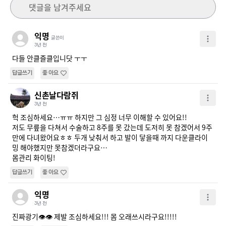
댓글을 남겨주세요
익명
글쓴이
3년 전
다들 안클즐클입니닷 ㅜㅜ
답글쓰기
좋아요
신촌날다람쥐
3년 전
헉 조심하세요…ㅠㅠ 하지만 그 심정 너무 이해할 수 있어요!!

저도 무릎을 다쳐서 수술하고 8주를 못 갔는데 도저히 못 참겠어서 9주
만에 다녀왔어요ㅎㅎ 두개 낮춰서 하고 발이 닿을때 까지 다운클라이
밍 해야했지만 못참겠더라구요…

몸관리 화이팅!
답글쓰기
좋아요
익명
3년 전
진짜광기👁👁 제발 조심하세요!!! 몸 오래쓰시라구요!!!!!