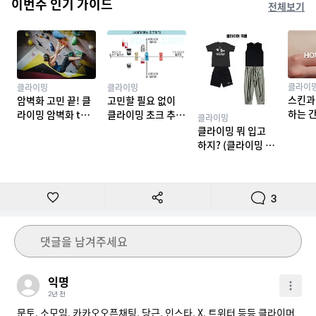
이번주 인기 가이드
전체보기
클라이
클라이밍
클라이밍
스킨과
암벽화 고민 끝! 클
고민할 필요 없이
하는 
라이밍 암벽화 top
클라이밍 초크 추천
클라이밍
밍 테이
10 추천
TOP 7
클라이밍 뭐 입고
하지? (클라이밍 복
장)
3
댓글을 남겨주세요
익명
2년 전
문토, 소모임, 카카오오픈채팅, 당근, 인스타, X, 트위터 등등 클라이머