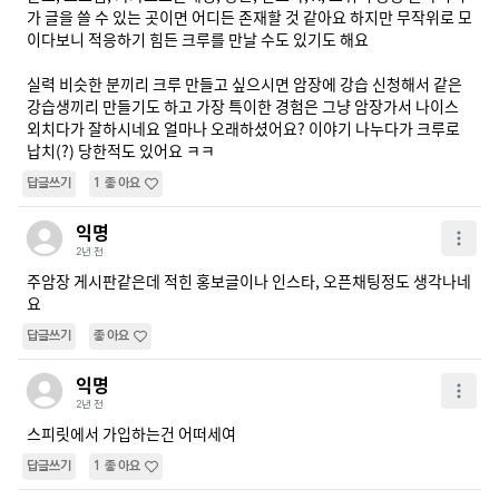
가 글을 쓸 수 있는 곳이면 어디든 존재할 것 같아요 하지만 무작위로 모
이다보니 적응하기 힘든 크루를 만날 수도 있기도 해요

실력 비슷한 분끼리 크루 만들고 싶으시면 암장에 강습 신청해서 같은 
강습생끼리 만들기도 하고 가장 특이한 경험은 그냥 암장가서 나이스 
외치다가 잘하시네요 얼마나 오래하셨어요? 이야기 나누다가 크루로 
납치(?) 당한적도 있어요 ㅋㅋ
답글쓰기
1
좋아요
익명
2년 전
주암장 게시판같은데 적힌 홍보글이나 인스타, 오픈채팅정도 생각나네
요
답글쓰기
좋아요
익명
2년 전
스피릿에서 가입하는건 어떠세여
답글쓰기
1
좋아요