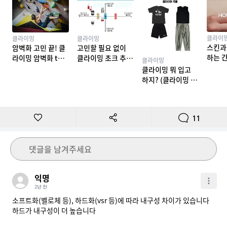
클라이
클라이밍
클라이밍
스킨과
암벽화 고민 끝! 클
고민할 필요 없이
하는 
라이밍 암벽화 top
클라이밍 초크 추천
클라이밍
밍 테이
10 추천
TOP 7
클라이밍 뭐 입고
하지? (클라이밍 복
장)
11
댓글을 남겨주세요
익명
2년 전
소프트화(벨로체 등), 하드화(vsr 등)에 따라 내구성 차이가 있습니다 
하드가 내구성이 더 높습니다
