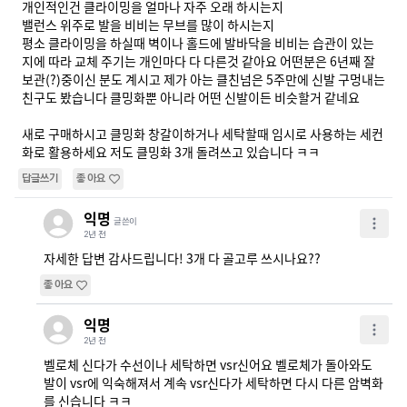
개인적인건 클라이밍을 얼마나 자주 오래 하시는지

밸런스 위주로 발을 비비는 무브를 많이 하시는지

평소 클라이밍을 하실때 벽이나 홀드에 발바닥을 비비는 습관이 있는
지에 따라 교체 주기는 개인마다 다 다른것 같아요 어떤분은 6년째 잘 
보관(?)중이신 분도 계시고 제가 아는 클친넘은 5주만에 신발 구멍내는 
친구도 봤습니다 클밍화뿐 아니라 어떤 신발이든 비슷할거 같네요

새로 구매하시고 클밍화 창갈이하거나 세탁할때 임시로 사용하는 세컨
화로 활용하세요 저도 클밍화 3개 돌려쓰고 있습니다 ㅋㅋ
답글쓰기
좋아요
익명
글쓴이
2년 전
자세한 답변 감사드립니다! 3개 다 골고루 쓰시나요??
좋아요
익명
2년 전
벨로체 신다가 수선이나 세탁하면 vsr신어요 벨로체가 돌아와도 
발이 vsr에 익숙해져서 계속 vsr신다가 세탁하면 다시 다른 암벽화
를 신습니다 ㅋㅋ