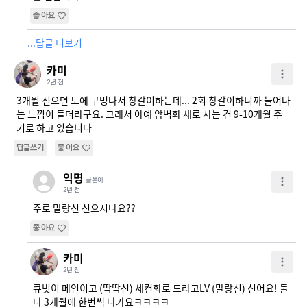
좋아요
...답글 더보기
카미
2년 전
3개월 신으면 토에 구멍나서 창갈이하는데... 2회 창갈이하니까 늘어나
는 느낌이 들더라구요. 그래서 아예 암벽화 새로 사는 건 9-10개월 주
기로 하고 있습니다
답글쓰기
좋아요
익명
글쓴이
2년 전
주로 말랑신 신으시나요??
좋아요
카미
2년 전
큐빗이 메인이고 (딱딱신) 세컨화로 드라고LV (말랑신) 신어요! 둘 
다 3개월에 한번씩 나가요ㅋㅋㅋㅋ