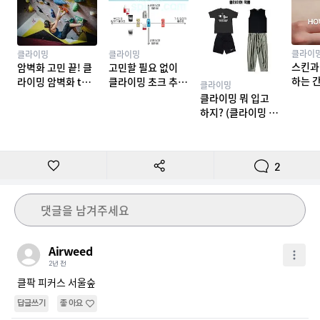
클라이
클라이밍
클라이밍
스킨과
암벽화 고민 끝! 클
고민할 필요 없이
하는 
라이밍 암벽화 top
클라이밍 초크 추천
클라이밍
밍 테이
10 추천
TOP 7
클라이밍 뭐 입고
하지? (클라이밍 복
장)
2
댓글을 남겨주세요
Airweed
2년 전
클팍 피커스 서울숲
답글쓰기
좋아요