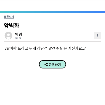
목록보기
암벽화
익명
2년 전
vsr이랑 드라고 두개 장단점 알려주실 분 계신가요..?
공유하기