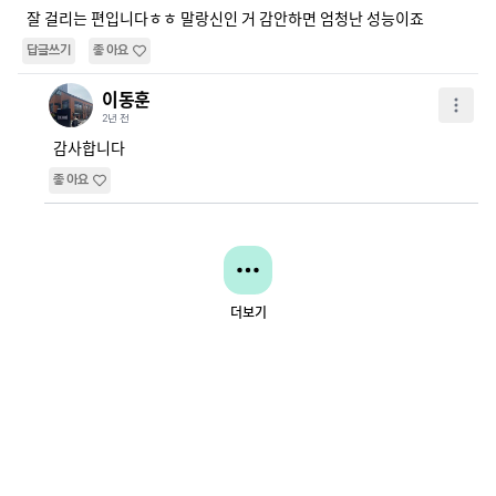
잘 걸리는 편입니다ㅎㅎ 말랑신인 거 감안하면 엄청난 성능이죠
답글쓰기
좋아요
이동훈
2년 전
감사합니다
좋아요
더보기