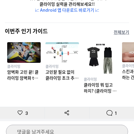
클라이밍 실력을 관리해보세요!!
📈 Android 앱 다운로드 바로가기 📈
이번주 인기 가이드
전체보기
클라이
클라이밍
클라이밍
스킨과
암벽화 고민 끝! 클
고민할 필요 없이
하는 
라이밍 암벽화 top
클라이밍 초크 추천
클라이밍
밍 테이
10 추천
TOP 7
클라이밍 뭐 입고
하지? (클라이밍 복
장)
3
1
댓글을 남겨주세요