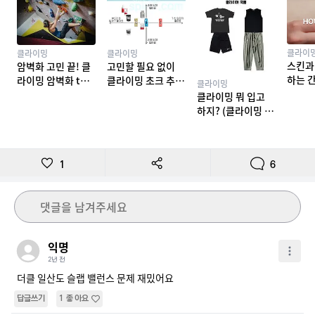
클라이
클라이밍
클라이밍
스킨과
암벽화 고민 끝! 클
고민할 필요 없이
하는 
라이밍 암벽화 top
클라이밍 초크 추천
클라이밍
밍 테이
10 추천
TOP 7
클라이밍 뭐 입고
하지? (클라이밍 복
장)
1
6
댓글을 남겨주세요
익명
2년 전
더클 일산도 슬랩 밸런스 문제 재밌어요
답글쓰기
1
좋아요