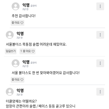
익명
글쓴이
2년 전
추천 감사합니다!
좋아요
익명
2년 전
서울볼더스 목동점 슬랩 어려운데 재밌어요.
답글쓰기
1
좋아요
익명
글쓴이
2년 전
서울 볼더스도 한 번 찾아봐야겠어요 감사합니다!
좋아요
익명
2년 전
더클양재는 어떨까요?

암장이 큰편이라 슬랩 / 페이스 등등 골고루 있으니
