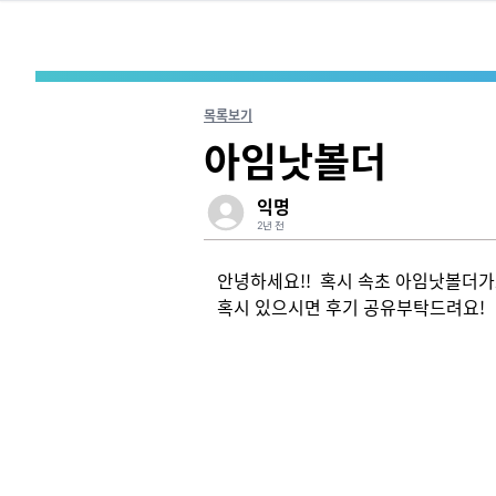
목록보기
아임낫볼더
익명
2년 전
안녕하세요!!  혹시 속초 아임낫볼더가보
혹시 있으시면 후기 공유부탁드려요!