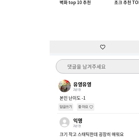
벽화 top 10 추천
초크 추천 TO
댓글을 남겨주세요
유영유영
2년 전
본인 난이도 -1
답글쓰기
좋아요
익명
2년 전
크기 작고 스태틱한데 굉장히 매워요