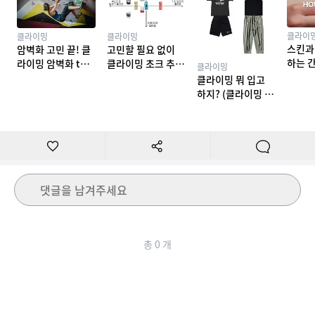
클라이
클라이밍
클라이밍
스킨과
암벽화 고민 끝! 클
고민할 필요 없이
하는 
라이밍 암벽화 top
클라이밍 초크 추천
클라이밍
밍 테이
10 추천
TOP 7
클라이밍 뭐 입고
하지? (클라이밍 복
장)
댓글을 남겨주세요
총
0
개