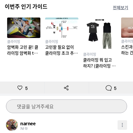
이번주 인기 가이드
전체보기
클라이
클라이밍
클라이밍
스킨과
암벽화 고민 끝! 클
고민할 필요 없이
하는 
라이밍 암벽화 top
클라이밍 초크 추천
클라이밍
밍 테이
10 추천
TOP 7
클라이밍 뭐 입고
하지? (클라이밍 복
장)
5
5
댓글을 남겨주세요
narnee
3년 전