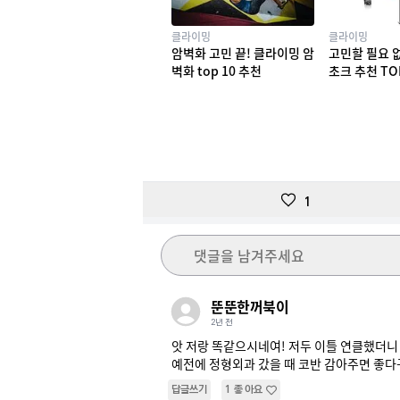
클라이밍
클라이밍
암벽화 고민 끝! 클라이밍 암
고민할 필요 
벽화 top 10 추천
초크 추천 TO
1
댓글을 남겨주세요
뚠뚠한꺼북이
2년 전
앗 저랑 똑같으시네여! 저두 이틀 연클했더니
예전에 정형외과 갔을 때 코반 감아주면 좋다
답글쓰기
1
좋아요