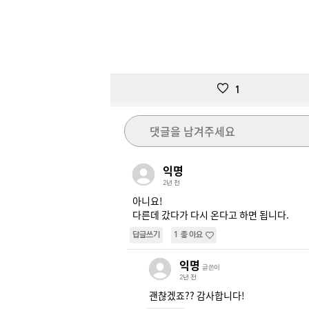
1
댓글을 남겨주세요
익명
2년 전
아니요!

다른데 갔다가 다시 온다고 하면 됩니다.
답글쓰기
1
좋아요
익명
글쓴이
2년 전
괜찮겠죠?? 감사합니다!