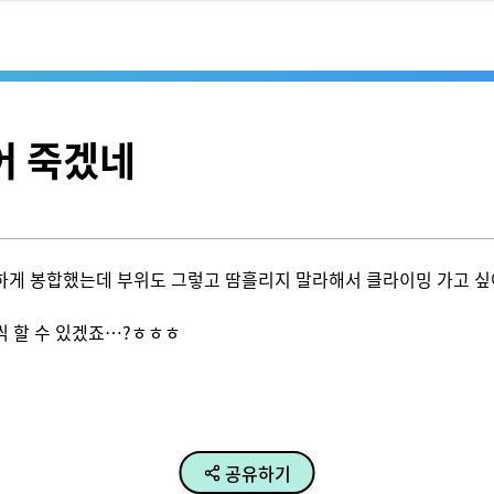
어 죽겠네
하게 봉합했는데 부위도 그렇고 땀흘리지 말라해서 클라이밍 가고 싶어도
할 수 있겠죠…?ㅎㅎㅎ

공유하기