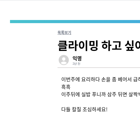
목록보기
클라이밍 하고 싶
익명
2년 전
이번주에 요리하다 손을 좀 베어서 급
흑흑

이주뒤에 실밥 푸니까 삼주 뒤면 살짝씩 