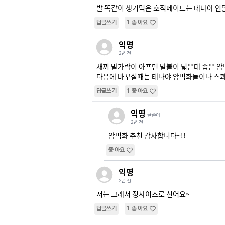
발 똑같이 생겨먹은 호적메이트는 테나야 인달
답글쓰기
1
좋아요
익명
2년 전
새끼 발가락이 아프면 발볼이 넓은데 좁은 암벽
다음에 바꾸실때는 테나야 암벽화들이나 스콰
답글쓰기
1
좋아요
익명
글쓴이
2년 전
암벽화 추천 감사합니다~!!
좋아요
익명
2년 전
저는 그래서 정사이즈로 신어요~
답글쓰기
1
좋아요