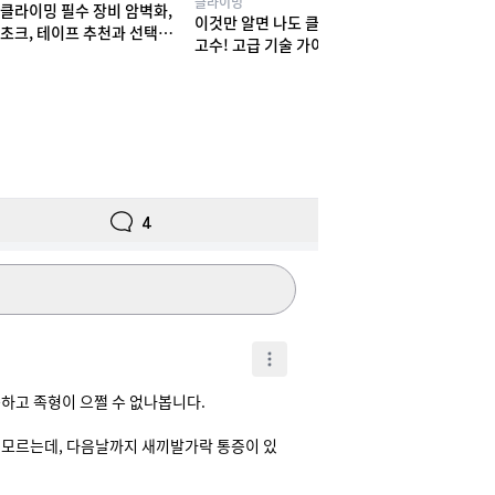
클라이밍
클라이밍 필수 장비 암벽화,
이것만 알면 나도 클라이밍
초크, 테이프 추천과 선택법
고수! 고급 기술 가이드
! 실력부터 체형까지
4
족형이 으쩔 수 없나봅니다.

 모르는데, 다음날까지 새끼발가락 통증이 있