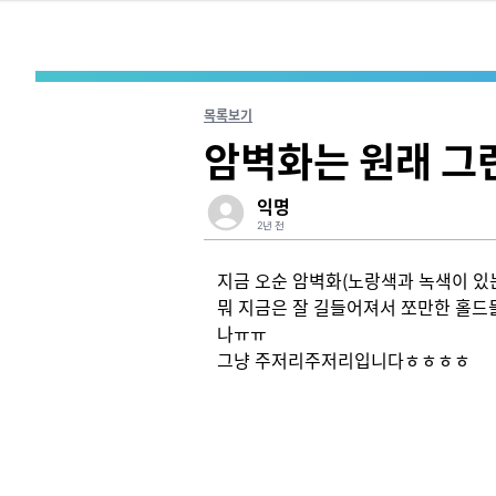
목록보기
암벽화는 원래 그
익명
2년 전
지금 오순 암벽화(노랑색과 녹색이 있는
뭐 지금은 잘 길들어져서 쪼만한 홀
나ㅠㅠ

그냥 주저리주저리입니다ㅎㅎㅎㅎ