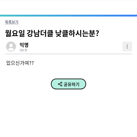
목록보기
월요일 강남더클 낮클하시는분?
익명
2년 전
있으신가여??
공유하기