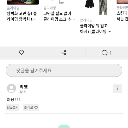
클라이
클라이밍
클라이밍
스킨과
암벽화 고민 끝! 클
고민할 필요 없이
하는 
라이밍 암벽화 top
클라이밍 초크 추천
클라이밍
밍 테이
10 추천
TOP 7
클라이밍 뭐 입고
하지? (클라이밍 복
장)
1
댓글을 남겨주세요
익명
2년 전
왜용???
답글쓰기
좋아요