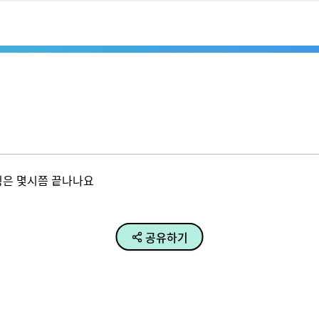
팅은 몇시쯤 끝나나요
공유하기