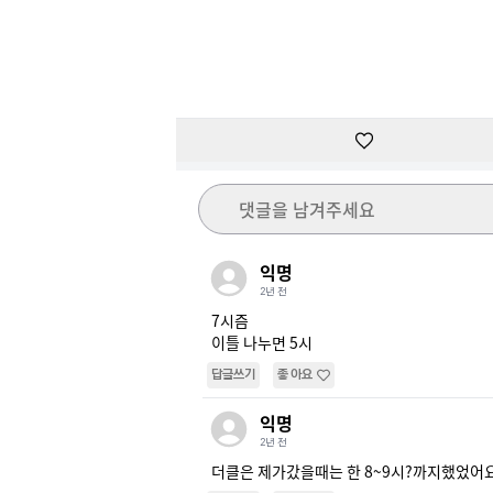
댓글을 남겨주세요
익명
2년 전
7시즘 

이틀 나누면 5시
답글쓰기
좋아요
익명
2년 전
더클은 제가갔을때는 한 8~9시?까지했었어