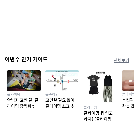
이번주 인기 가이드
전체보기
클라이
클라이밍
클라이밍
스킨과
암벽화 고민 끝! 클
고민할 필요 없이
하는 
라이밍 암벽화 top
클라이밍 초크 추천
클라이밍
밍 테이
10 추천
TOP 7
클라이밍 뭐 입고
하지? (클라이밍 복
장)