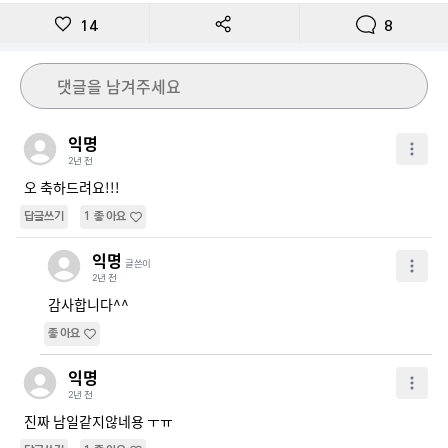
14
8
댓글을 남겨주세요
익명
2년 전
오 축하드려요!!!
답글쓰기
1
좋아요
익명
글쓴이
2년 전
감사합니다^^
좋아요
익명
2년 전
진짜 남일같지않네용 ㅜㅠ