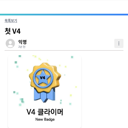
목록보기
첫 V4
익명
2년 전