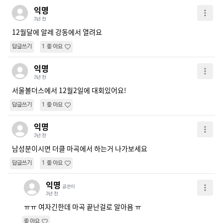
익명
3년 전
12월달에 알레 강동에서 열려요
답글쓰기
1
좋아요
익명
3년 전
서울볼더스에서 12월2일에 대회있어요! 
답글쓰기
1
좋아요
익명
3년 전
남성분이시면 더클 마곡에서 하는거 나가보세요
답글쓰기
1
좋아요
익명
글쓴이
3년 전
ㅠㅠ 여자긴한데 마곡 끝난걸로 알아욤 ㅠ
좋아요