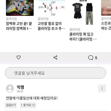
클라이
클라이밍
클라이밍
스킨과
암벽화 고민 끝! 클
고민할 필요 없이
하는 
라이밍 암벽화 top
클라이밍 초크 추천
클라이밍
밍 테이
10 추천
TOP 7
클라이밍 뭐 입고
하지? (클라이밍 복
장)
5
댓글을 남겨주세요
익명
3년 전
연말에 더클일산에 대회 예정있어요!
답글쓰기
1
좋아요