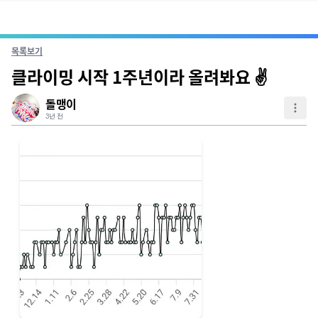
목록보기
클라이밍 시작 1주년이라 올려봐요 ✌️
돌맹이
3년 전