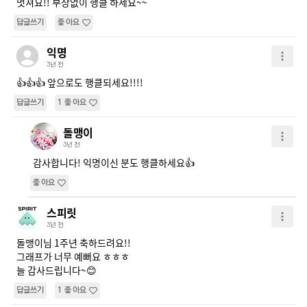
멋져요!! 부상없이 행클 하세요~~
답글쓰기
좋아요
익명
3년 전
👍👍👍 앞으로도 행클되세요!!!!
답글쓰기
1
좋아요
돌맹이
3년 전
감사합니다! 익명이신 분도 행클하세요👍
좋아요
스피릿
3년 전
돌맹이님 1주년 축하드려요!!

그래프가 너무 예뻐요 ㅎㅎㅎ

늘 감사드립니다~😊
답글쓰기
1
좋아요