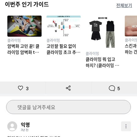
이번주 인기 가이드
전체보기
클라이
클라이밍
클라이밍
스킨과
암벽화 고민 끝! 클
고민할 필요 없이
하는 
라이밍 암벽화 top
클라이밍 초크 추천
클라이밍
밍 테이
10 추천
TOP 7
클라이밍 뭐 입고
하지? (클라이밍 복
장)
3
5
댓글을 남겨주세요
익명
3년 전