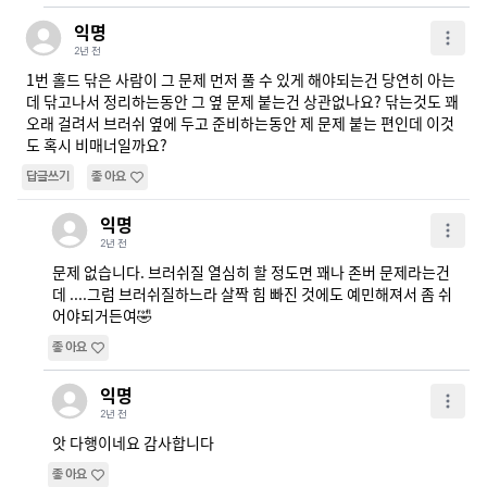
익명
2년 전
1번 홀드 닦은 사람이 그 문제 먼저 풀 수 있게 해야되는건 당연히 아는
데 닦고나서 정리하는동안 그 옆 문제 붙는건 상관없나요? 닦는것도 꽤 
오래 걸려서 브러쉬 옆에 두고 준비하는동안 제 문제 붙는 편인데 이것
도 혹시 비매너일까요?
답글쓰기
좋아요
익명
2년 전
문제 없습니다. 브러쉬질 열심히 할 정도면 꽤나 존버 문제라는건
데 ....그럼 브러쉬질하느라 살짝 힘 빠진 것에도 예민해져서 좀 쉬
어야되거든여🤣
좋아요
익명
2년 전
앗 다행이네요 감사합니다
좋아요