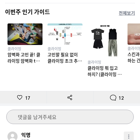
이번주 인기 가이드
전체보기
클라이
클라이밍
클라이밍
스킨과
암벽화 고민 끝! 클
고민할 필요 없이
하는 
라이밍 암벽화 top
클라이밍 초크 추천
클라이밍
밍 테이
10 추천
TOP 7
클라이밍 뭐 입고
하지? (클라이밍 복
장)
17
12
댓글을 남겨주세요
익명