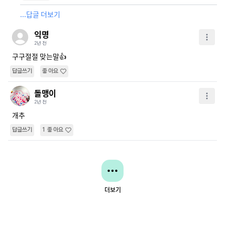
...답글 더보기
익명
2년 전
구구절절 맞는말👍
답글쓰기
좋아요
돌맹이
2년 전
개추
답글쓰기
1
좋아요
더보기