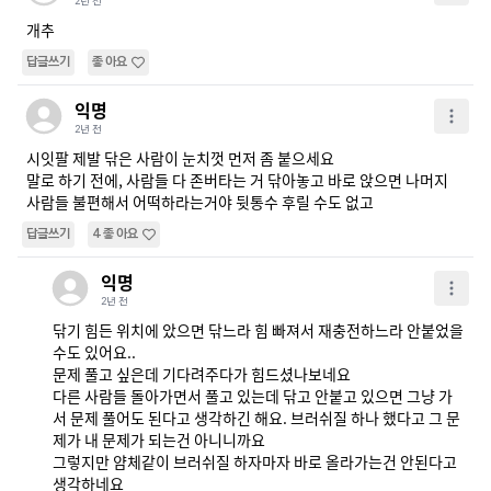
2년 전
개추
답글쓰기
좋아요
익명
2년 전
시잇팔 제발 닦은 사람이 눈치껏 먼저 좀 붙으세요

말로 하기 전에, 사람들 다 존버타는 거 닦아놓고 바로 앉으면 나머지 
사람들 불편해서 어떡하라는거야 뒷통수 후릴 수도 없고
답글쓰기
4
좋아요
익명
2년 전
닦기 힘든 위치에 았으면 닦느라 힘 빠져서 재충전하느라 안붙었을 
수도 있어요..

문제 풀고 싶은데 기다려주다가 힘드셨나보네요

다른 사람들 돌아가면서 풀고 있는데 닦고 안붙고 있으면 그냥 가
서 문제 풀어도 된다고 생각하긴 해요. 브러쉬질 하나 했다고 그 문
제가 내 문제가 되는건 아니니까요

그렇지만 얌체같이 브러쉬질 하자마자 바로 올라가는건 안된다고 
생각하네요
