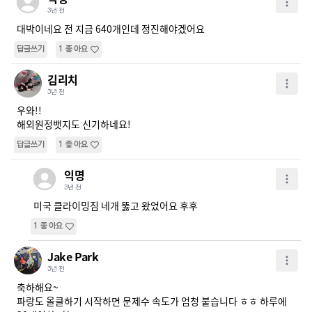
3년 전
대박이네요 전 지금 640개인데 정진해야겠어요
답글쓰기
1
좋아요
김리치
3년 전
우와!!

해외원정뱃지도 신기하네요!
답글쓰기
1
좋아요
익명
3년 전
미국 클라이밍짐 네개 뚫고 왔었어요 후후
1
좋아요
Jake Park
3년 전
축하해요~ 

파랑도 올클하기 시작하면 문제수 속도가 엄청 붙습니다 ㅎㅎ 하루에 