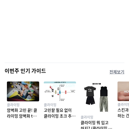
이번주 인기 가이드
전체보기
클라이
클라이밍
클라이밍
스킨과
암벽화 고민 끝! 클
고민할 필요 없이
하는 
라이밍 암벽화 top
클라이밍 초크 추천
클라이밍
밍 테이
10 추천
TOP 7
클라이밍 뭐 입고
하지? (클라이밍 복