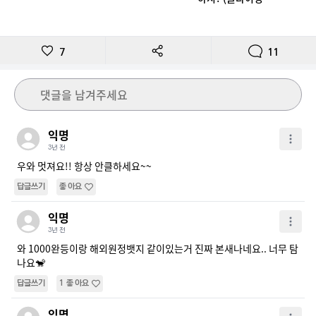
장)
7
11
댓글을 남겨주세요
익명
3년 전
우와 멋져요!! 항상 안클하세요~~
답글쓰기
좋아요
익명
3년 전
와 1000완등이랑 해외원정뱃지 같이있는거 진짜 본새나네요.. 너무 탐
나요🐒
답글쓰기
1
좋아요
익명