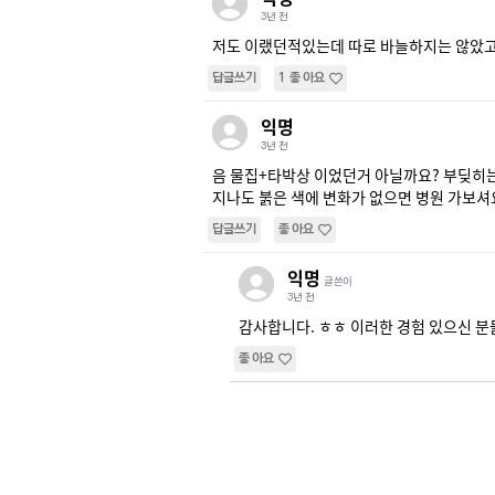
3년 전
저도 이랬던적있는데 따로 바늘하지는 않았
답글쓰기
1
좋아요
익명
3년 전
음 물집+타박상 이었던거 아닐까요? 부딪히는
지나도 붉은 색에 변화가 없으면 병원 가보셔
답글쓰기
좋아요
익명
글쓴이
3년 전
감사합니다. ㅎㅎ 이러한 경험 있으신 분
좋아요