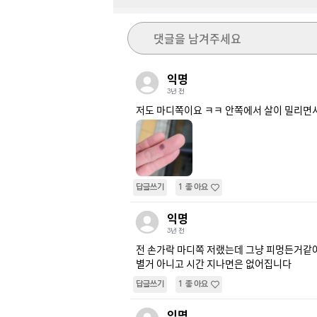
댓글을 남겨주세요
익명
3년 전
저도 마디쪽이요 ㅋㅋ 안쪽에서 살이 밀리면
답글쓰기
1
좋아요
익명
3년 전
전 손가락 마디쪽 저랬는데 그냥 피멍든거같아요
별거 아니고 시간 지나면은 없어집니다
답글쓰기
1
좋아요
익명