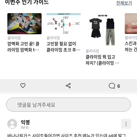
이번주 인기 가이드
전체보기
클라이
클라이밍
클라이밍
스킨과
암벽화 고민 끝! 클
고민할 필요 없이
하는 
라이밍 암벽화 top
클라이밍 초크 추천
클라이밍
밍 테이
10 추천
TOP 7
클라이밍 뭐 입고
하지? (클라이밍 복
장)
6
댓글을 남겨주세요
익명
3년 전
바나나핑거스 사이트들어가면 사이즈 추천 메뉴가 있는데 a4에 발그