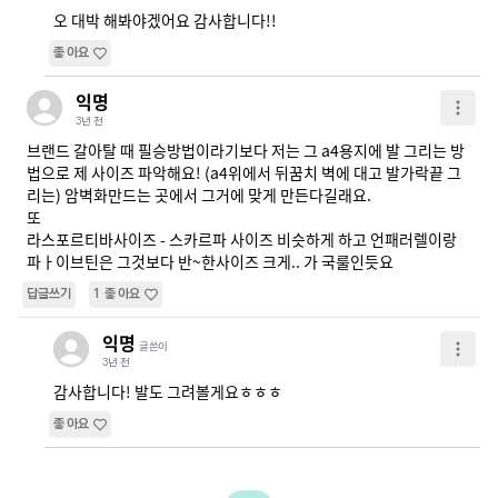
오 대박 해봐야겠어요 감사합니다!!
좋아요
익명
3년 전
브랜드 갈아탈 때 필승방법이라기보다 저는 그 a4용지에 발 그리는 방
법으로 제 사이즈 파악해요! (a4위에서 뒤꿈치 벽에 대고 발가락끝 그
리는) 암벽화만드는 곳에서 그거에 맞게 만든다길래요.

또

라스포르티바사이즈 - 스카르파 사이즈 비슷하게 하고 언패러렐이랑 
파ㅏ이브틴은 그것보다 반~한사이즈 크게.. 가 국룰인듯요
답글쓰기
1
좋아요
익명
글쓴이
3년 전
감사합니다! 발도 그려볼게요ㅎㅎㅎ
좋아요