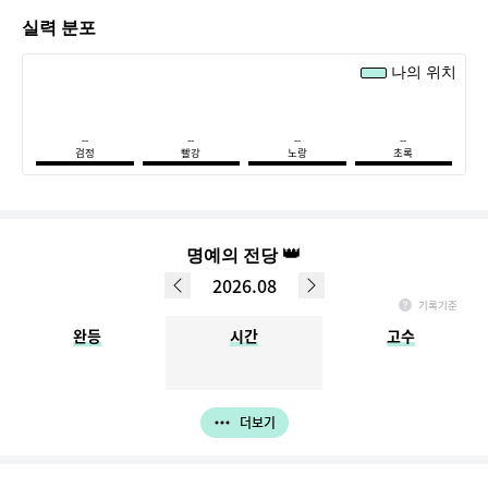
실력 분포
나의 위치
--
--
--
--
검정
빨강
노랑
초록
👑
명예의 전당
2026.08
기록기준
매월 1일 ~ 마지막일 기록, 다음 달 1일 정오까지 입력한 데이터만 반영됩니다.
완등
시간
고수
(ex. 3월 명예의 전당 - 4월 1일 정오 이전까지 입력완료한 결과가 반영)
더보기