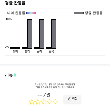
평균 완등률
나의 완등률
평균 완등률
-100%
-0%
검정
빨강
노랑
초록
0
리뷰
리뷰를 남기면 나의 체크인목록에 표시됩니다.
다른 클라이머들을 위해 리뷰를 남겨주세요
--
/ 5
작성