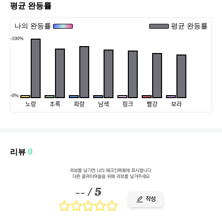
평균 완등률
나의 완등률
평균 완등률
-100%
-0%
노랑
초록
파랑
남색
핑크
빨강
보라
0
리뷰
리뷰를 남기면 나의 체크인목록에 표시됩니다.
다른 클라이머들을 위해 리뷰를 남겨주세요
--
/ 5
작성