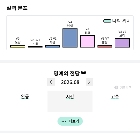
실력 분포
나의 위치
V4
남색
V5
V8-V9
핑크
보라
V0
V2-V3
V6-V7
V0+-V1
노랑
파랑
빨강
초록
👑
명예의 전당
2026.08
기록기준
매월 1일 ~ 마지막일 기록, 다음 달 1일 정오까지 입력한 데이터만 반영됩니다.
완등
시간
고수
(ex. 3월 명예의 전당 - 4월 1일 정오 이전까지 입력완료한 결과가 반영)
더보기