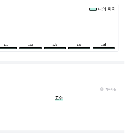
나의 위치
11d
12a
12b
12c
12d
기록기준
매월 1일 ~ 마지막일 기록, 다음 달 1일 정오까지 입력한 데이터만 반영됩니다.
고수
(ex. 3월 명예의 전당 - 4월 1일 정오 이전까지 입력완료한 결과가 반영)