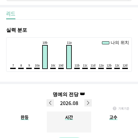
리드
실력 분포
10b
11a
나의 위치
7
8
9
10a
10c
10d
11b
11c
11d
12a
12b
12c
12d
👑
명예의 전당
2026.08
기록기준
매월 1일 ~ 마지막일 기록, 다음 달 1일 정오까지 입력한 데이터만 반영됩니다.
완등
시간
고수
(ex. 3월 명예의 전당 - 4월 1일 정오 이전까지 입력완료한 결과가 반영)